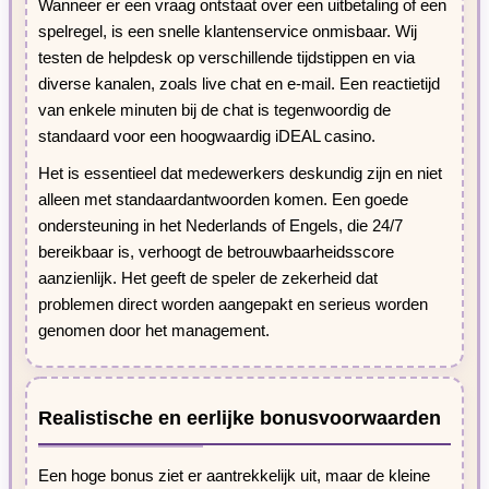
Wanneer er een vraag ontstaat over een uitbetaling of een
spelregel, is een snelle klantenservice onmisbaar. Wij
testen de helpdesk op verschillende tijdstippen en via
diverse kanalen, zoals live chat en e-mail. Een reactietijd
van enkele minuten bij de chat is tegenwoordig de
standaard voor een hoogwaardig iDEAL casino.
Het is essentieel dat medewerkers deskundig zijn en niet
alleen met standaardantwoorden komen. Een goede
ondersteuning in het Nederlands of Engels, die 24/7
bereikbaar is, verhoogt de betrouwbaarheidsscore
aanzienlijk. Het geeft de speler de zekerheid dat
problemen direct worden aangepakt en serieus worden
genomen door het management.
Realistische en eerlijke bonusvoorwaarden
Een hoge bonus ziet er aantrekkelijk uit, maar de kleine