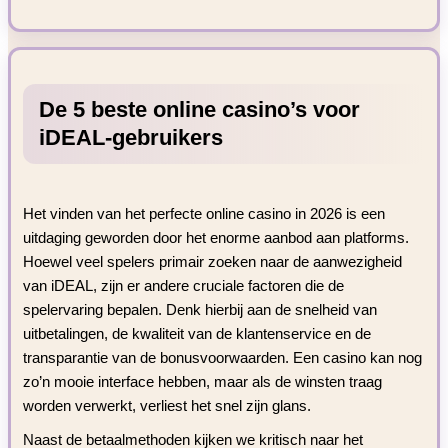
De 5 beste online casino’s voor
iDEAL-gebruikers
Het vinden van het perfecte online casino in 2026 is een
uitdaging geworden door het enorme aanbod aan platforms.
Hoewel veel spelers primair zoeken naar de aanwezigheid
van iDEAL, zijn er andere cruciale factoren die de
spelervaring bepalen. Denk hierbij aan de snelheid van
uitbetalingen, de kwaliteit van de klantenservice en de
transparantie van de bonusvoorwaarden. Een casino kan nog
zo’n mooie interface hebben, maar als de winsten traag
worden verwerkt, verliest het snel zijn glans.
Naast de betaalmethoden kijken we kritisch naar het