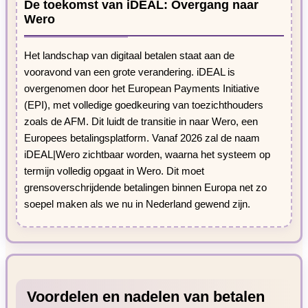
De toekomst van iDEAL: Overgang naar
Wero
Het landschap van digitaal betalen staat aan de
vooravond van een grote verandering. iDEAL is
overgenomen door het European Payments Initiative
(EPI), met volledige goedkeuring van toezichthouders
zoals de AFM. Dit luidt de transitie in naar Wero, een
Europees betalingsplatform. Vanaf 2026 zal de naam
iDEAL|Wero zichtbaar worden, waarna het systeem op
termijn volledig opgaat in Wero. Dit moet
grensoverschrijdende betalingen binnen Europa net zo
soepel maken als we nu in Nederland gewend zijn.
Voordelen en nadelen van betalen