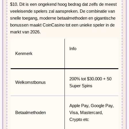
$10. Dit is een ongekend hoog bedrag dat zelfs de meest
veeleisende spelers zal aanspreken. De combinatie van
snelle toegang, moderne betaalmethoden en gigantische
bonussen maakt CoinCasino tot een unieke speler in de
markt van 2026.
Info
Kenmerk
200% tot $30.000 + 50
Welkomstbonus
Super Spins
Apple Pay, Google Pay,
Betaalmethoden
Visa, Mastercard,
Crypto etc