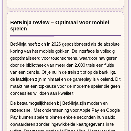
BetNinja review – Optimaal voor mobiel
spelen
BetNinja heeft zich in 2026 gepositioneerd als de absolute
koning van het mobiele gokken. De interface is volledig
geoptimaliseerd voor touchscreens, waardoor navigeren
door de bibliotheek van meer dan 2.000 titels een fluitje
van een cent is. Of je nu in de trein zit of op de bank ligt,
de laadtijden zijn minimaal en de gameplay is vloeiend. Dit
maakt het een topkeuze voor de moderne speler die geen
concessies wil doen aan kwaliteit.
De betaalmogelijkheden bij BetNinja zijn modern en
razendsnel. Met ondersteuning voor Apple Pay en Google
Pay kunnen spelers binnen enkele seconden hun saldo
opwaarderen zonder ingewikkelde kaartgegevens in te