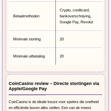
Crypto, creditcard,
Betaalmethoden
bankoverschrijving,
Google Pay, Revolut
Minimale storting
20
Minimale uitbetaling
20
CoinCasino review – Directe stortingen via
Apple/Google Pay
CoinCasino is de ideale keuze voor spelers die snelheid
en efficiëntie boven alles stellen. Een van de meest