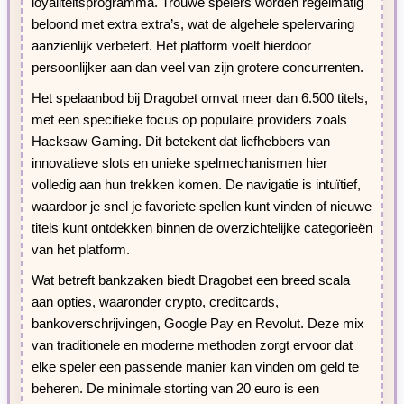
loyaliteitsprogramma. Trouwe spelers worden regelmatig
beloond met extra extra’s, wat de algehele spelervaring
aanzienlijk verbetert. Het platform voelt hierdoor
persoonlijker aan dan veel van zijn grotere concurrenten.
Het spelaanbod bij Dragobet omvat meer dan 6.500 titels,
met een specifieke focus op populaire providers zoals
Hacksaw Gaming. Dit betekent dat liefhebbers van
innovatieve slots en unieke spelmechanismen hier
volledig aan hun trekken komen. De navigatie is intuïtief,
waardoor je snel je favoriete spellen kunt vinden of nieuwe
titels kunt ontdekken binnen de overzichtelijke categorieën
van het platform.
Wat betreft bankzaken biedt Dragobet een breed scala
aan opties, waaronder crypto, creditcards,
bankoverschrijvingen, Google Pay en Revolut. Deze mix
van traditionele en moderne methoden zorgt ervoor dat
elke speler een passende manier kan vinden om geld te
beheren. De minimale storting van 20 euro is een