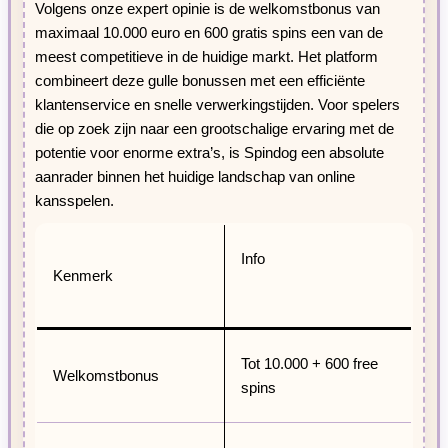
Volgens onze expert opinie is de welkomstbonus van
maximaal 10.000 euro en 600 gratis spins een van de
meest competitieve in de huidige markt. Het platform
combineert deze gulle bonussen met een efficiënte
klantenservice en snelle verwerkingstijden. Voor spelers
die op zoek zijn naar een grootschalige ervaring met de
potentie voor enorme extra’s, is Spindog een absolute
aanrader binnen het huidige landschap van online
kansspelen.
Info
Kenmerk
Tot 10.000 + 600 free
Welkomstbonus
spins