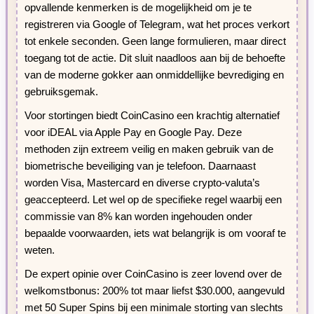
opvallende kenmerken is de mogelijkheid om je te
registreren via Google of Telegram, wat het proces verkort
tot enkele seconden. Geen lange formulieren, maar direct
toegang tot de actie. Dit sluit naadloos aan bij de behoefte
van de moderne gokker aan onmiddellijke bevrediging en
gebruiksgemak.
Voor stortingen biedt CoinCasino een krachtig alternatief
voor iDEAL via Apple Pay en Google Pay. Deze
methoden zijn extreem veilig en maken gebruik van de
biometrische beveiliging van je telefoon. Daarnaast
worden Visa, Mastercard en diverse crypto-valuta’s
geaccepteerd. Let wel op de specifieke regel waarbij een
commissie van 8% kan worden ingehouden onder
bepaalde voorwaarden, iets wat belangrijk is om vooraf te
weten.
De expert opinie over CoinCasino is zeer lovend over de
welkomstbonus: 200% tot maar liefst $30.000, aangevuld
met 50 Super Spins bij een minimale storting van slechts