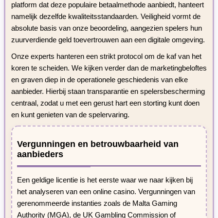
platform dat deze populaire betaalmethode aanbiedt, hanteert
namelijk dezelfde kwaliteitsstandaarden. Veiligheid vormt de
absolute basis van onze beoordeling, aangezien spelers hun
zuurverdiende geld toevertrouwen aan een digitale omgeving.
Onze experts hanteren een strikt protocol om de kaf van het
koren te scheiden. We kijken verder dan de marketingbeloftes
en graven diep in de operationele geschiedenis van elke
aanbieder. Hierbij staan transparantie en spelersbescherming
centraal, zodat u met een gerust hart een storting kunt doen
en kunt genieten van de spelervaring.
Vergunningen en betrouwbaarheid van
aanbieders
Een geldige licentie is het eerste waar we naar kijken bij
het analyseren van een online casino. Vergunningen van
gerenommeerde instanties zoals de Malta Gaming
Authority (MGA), de UK Gambling Commission of