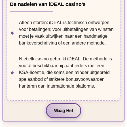
De nadelen van iDEAL casino’s
Alleen storten: iDEAL is technisch ontworpen
voor betalingen; voor uitbetalingen van winsten
moet je vaak uitwijken naar een handmatige
bankoverschrijving of een andere methode.
Niet elk casino gebruikt iDEAL: De methode is
vooral beschikbaar bij aanbieders met een
KSA-licentie, die soms een minder uitgebreid
spelaanbod of striktere bonusvoorwaarden
hanteren dan internationale platforms.
Waag Het